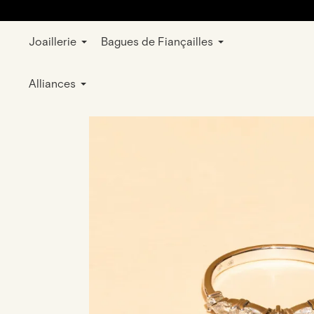
Joaillerie
Bagues de Fiançailles
E-shop
Bijoux
Bagues
Mariage et 
Alliances
blanc