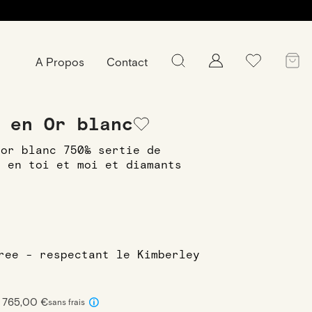
A Propos
Contact
emmes en or blanc
Bague Rebecca en Or
 en Or blanc
 or blanc 750‰ sertie de
e en toi et moi et diamants
free - respectant le Kimberley
x 765,00 €
sans frais