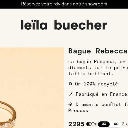
Réservez votre rdv dans notre showroom
engagement
Alliances
Alliances Femmes
Alliances F
Bague Rebecca
La bague Rebecca, en
diamants taille poir
taille brillant.
♻️ Or 100% recyclé
📍 Fabriqué en France
💎 Diamants conflict 
Process
2 295 €
Ou
3 
3X
4X