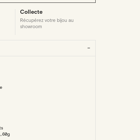
Collecte
Récupérez votre bijou au
showroom
e
ts
,60g