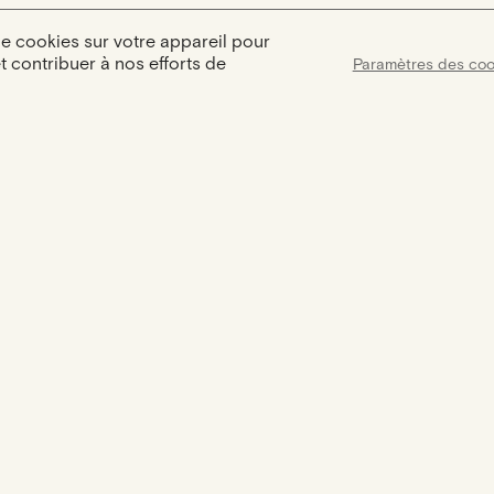
de cookies sur votre appareil pour
et contribuer à nos efforts de
Paramètres des coo
Assist
Certification
Une assistance dis
Votre bijou est accompagné d'un
9h à 18h pour répo
certificat d'authenticité
besoins et 