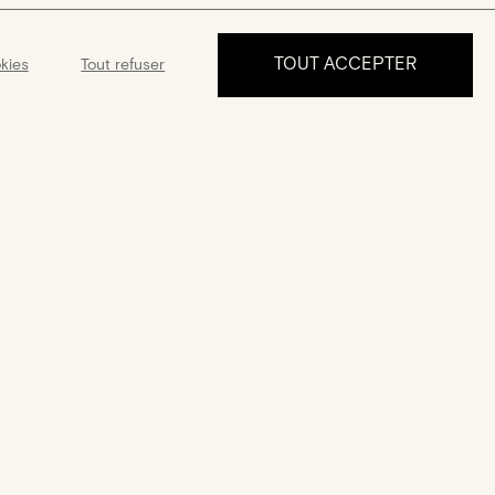
TOUT ACCEPTER
kies
Tout refuser
PRENDRE RDV
ance
Garantie
ponible 5J/7 de
Une garantie de 2 ans à compter
ndre à tous vos
de la date d'achat
questions