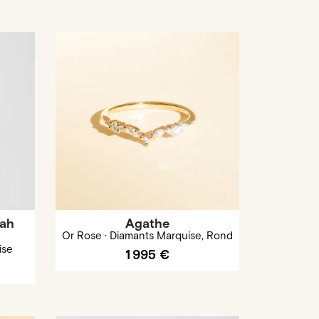
rah
Agathe
Or Rose · Diamants Marquise, Rond
ise
1 995 €