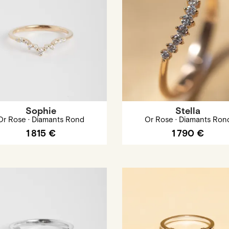
Sophie
Stella
Or Rose · Diamants Rond
Or Rose · Diamants Ron
1 815 €
1 790 €