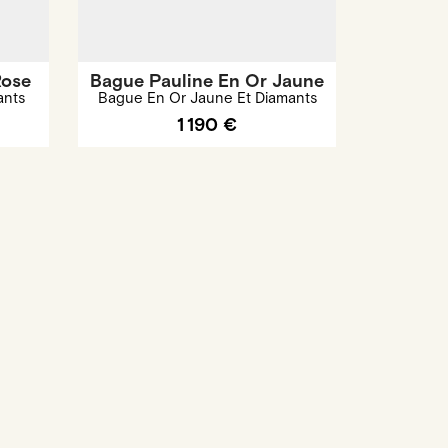
Rose
Bague Pauline En Or Jaune
ants
Bague En Or Jaune Et Diamants
1 190 €