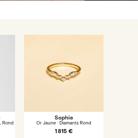
e
Sophie
, Rond
Or Jaune · Diamants Rond
1 815 €