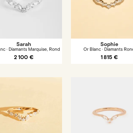
Sarah
Sophie
anc · Diamants Marquise, Rond
Or Blanc · Diamants Ron
2 100 €
1 815 €