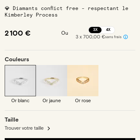
💎 Diamants conflict free - respectant le
Kimberley Process
3X
4X
2 100 €
Ou
3 x 700,00 €
sans frais
Couleurs
Or blanc
Or jaune
Or rose
Taille
Trouver votre taille