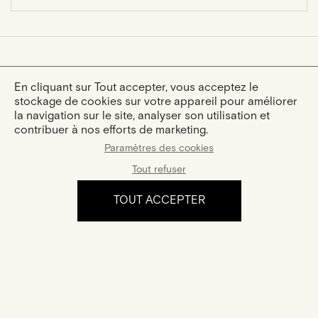
VOUS AIMEREZ AUSSI :
En cliquant sur Tout accepter, vous acceptez le
stockage de cookies sur votre appareil pour améliorer
la navigation sur le site, analyser son utilisation et
contribuer à nos efforts de marketing.
Paramètres des cookies
Tout refuser
TOUT ACCEPTER
Ewen S
Julie S
Or Rose · Diamant Marquise
Or Rose · Diamant Ovale
3 290 €
3 090 €