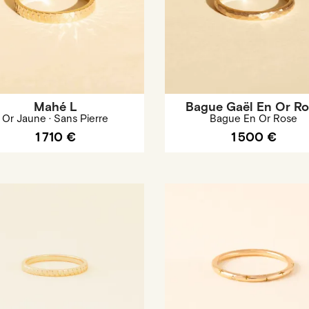
Mahé L
Bague Gaël En Or Ro
Or Jaune · Sans Pierre
Bague En Or Rose
1 710 €
1 500 €