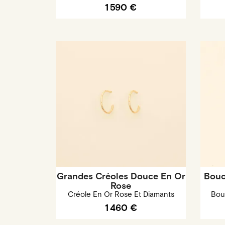
1 590 €
Grandes Créoles Douce En Or
Boucl
Rose
Créole En Or Rose Et Diamants
Bou
1 460 €