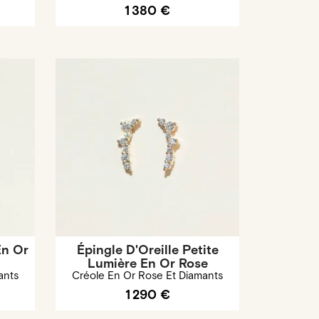
1 380 €
En Or
Épingle D'Oreille Petite
Lumière En Or Rose
ants
Créole En Or Rose Et Diamants
1 290 €