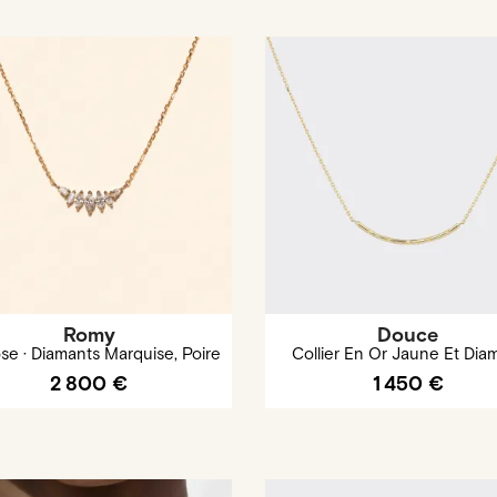
Romy
Douce
se · Diamants Marquise, Poire
Collier En Or Jaune Et Dia
2 800 €
1 450 €