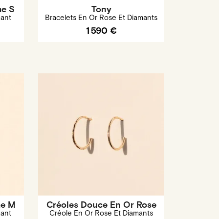
me S
Tony
mant
Bracelets En Or Rose Et Diamants
1 590 €
me M
Créoles Douce En Or Rose
mant
Créole En Or Rose Et Diamants