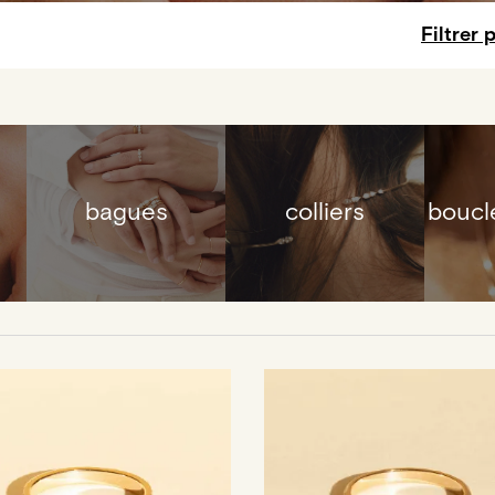
Filtrer 
bagues
colliers
boucle