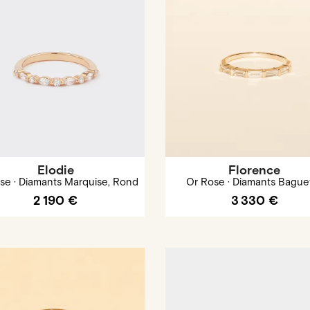
Elodie
Florence
se · Diamants Marquise, Rond
Or Rose · Diamants Bague
2 190 €
3 330 €