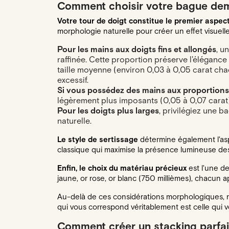
Comment choisir votre bague dem
Votre tour de doigt constitue le premier aspect
morphologie naturelle pour créer un effet visuell
Pour les mains aux doigts fins et allongés
, u
raffinée. Cette proportion préserve l'éléganc
taille moyenne (environ 0,03 à 0,05 carat cha
excessif.
Si vous possédez des mains aux proportio
légèrement plus imposants (0,05 à 0,07 carat)
Pour les doigts plus larges
, privilégiez une 
naturelle.
Le style de sertissage
détermine également l'asp
classique qui maximise la présence lumineuse des
Enfin, le choix du matériau précieux
est l'une d
jaune, or rose, or blanc (750 millièmes), chacun a
Au-delà de ces considérations morphologiques, 
qui vous correspond véritablement est celle qui v
Comment créer un stacking parfai