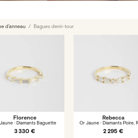
pe d'anneau
Bagues demi-tour
Florence
Rebecca
Jaune · Diamants Baguette
Or Jaune · Diamants Poire,
3 330 €
2 295 €