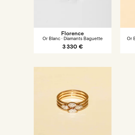
Florence
Or Blanc · Diamants Baguette
Or 
3 330 €