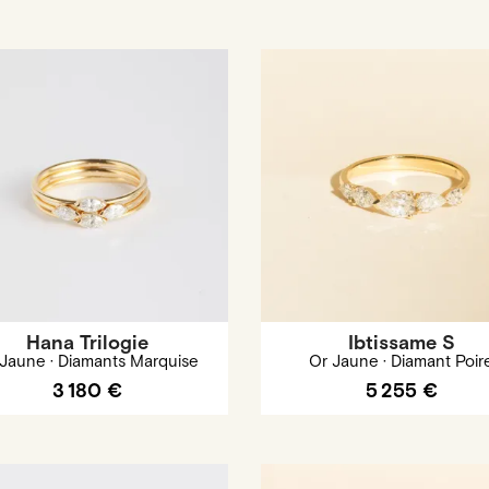
Hana Trilogie
Ibtissame S
 Jaune · Diamants Marquise
Or Jaune · Diamant Poir
3 180 €
5 255 €