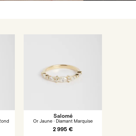
Salomé
 Rond
Or Jaune · Diamant Marquise
2 995 €