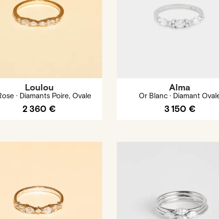
Loulou
Alma
Rose · Diamants Poire, Ovale
Or Blanc · Diamant Oval
2 360 €
3 150 €