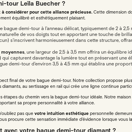
i-tour Leïla Buecher ?
 à considérer pour cette alliance précieuse.
Cette dimension doi
ement équilibré et esthétiquement plaisant.
ne bague demi-tour à l'anneau délicat, typiquement de 2 à 2,5
e naturelle de vos doigts tout en apportant une touche de bri
cun) s'inscrivent harmonieusement dans cette structure, offran
ns moyennes
, une largeur de 2,5 à 3,5 mm offrira un équilibre i
 qui capturent davantage la lumière tout en préservant une é
bague demi-tour d'environ 3,5 à 4,5 mm qui établira une propo
ect final de votre bague demi-tour. Notre collection propose plus
 diamants, au sertissage en rail qui crée une ligne continue part
es étapes du chemin vers la bague demi-tour idéale. Notre mai
pportant sa propre personnalité à votre alliance.
n'oubliez pas que
votre intuition esthétique
personnelle demeure 
ous procure cette sensation immédiate d'évidence lorsque vous la g
t avec votre bague demi-tour diamant ?