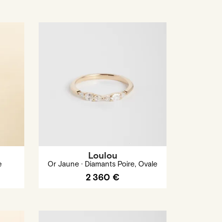
Loulou
e
Or Jaune · Diamants Poire, Ovale
2 360 €