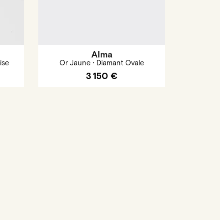
Alma
ise
Or Jaune · Diamant Ovale
3 150 €