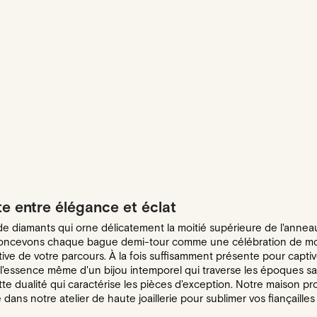
te entre élégance et éclat
e diamants qui orne délicatement la moitié supérieure de l'anneau, 
s concevons chaque bague demi-tour comme une célébration de m
tive de votre parcours. À la fois suffisamment présente pour capti
 l'essence même d'un bijou intemporel qui traverse les époques s
cette dualité qui caractérise les pièces d'exception. Notre maison
 dans notre atelier de haute joaillerie pour sublimer vos fiançaille