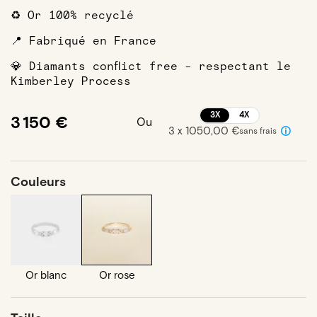
♻️ Or 100% recyclé
📍 Fabriqué en France
💎 Diamants conflict free - respectant le
Kimberley Process
3X
4X
3 150 €
Ou
3 x 1050,00 €
sans frais
Couleurs
Or blanc
Or rose