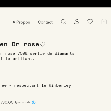
A Propos
Contact
emmes en or rose
Bague Elodie en Or
en Or rose
or rose 750‰ sertie de diamants
aille brillant.
free - respectant le Kimberley
x 730,00 €
sans frais