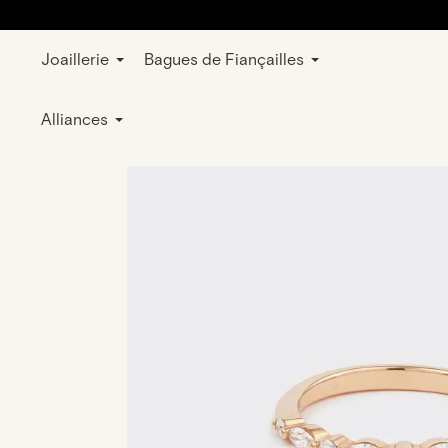
Joaillerie
Bagues de Fiançailles
E-shop
Bijoux
Bagues
Mariage et 
Alliances
rose