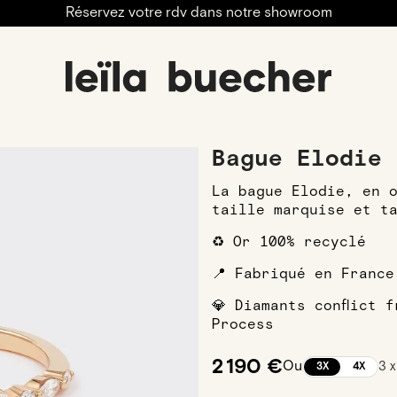
Réservez votre rdv dans notre showroom
engagement
Alliances
Alliances Femmes
Alliances F
Bague Elodie 
La bague Elodie, en 
taille marquise et t
♻️ Or 100% recyclé
📍 Fabriqué en France
💎 Diamants conflict 
Process
2 190 €
Ou
3 
3X
4X