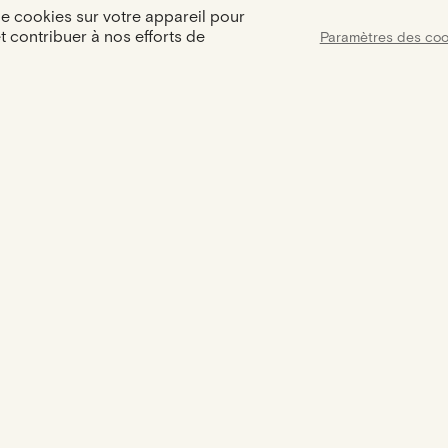
de cookies sur votre appareil pour
et contribuer à nos efforts de
Paramètres des coo
Assist
Certification
Une assistance dis
Votre bijou est accompagné d'un
9h à 18h pour répo
certificat d'authenticité
besoins et 
NOUS RENCONTRER
LA MAISON