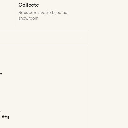
Collecte
Récupérez votre bijou au
showroom
e
s
,60g