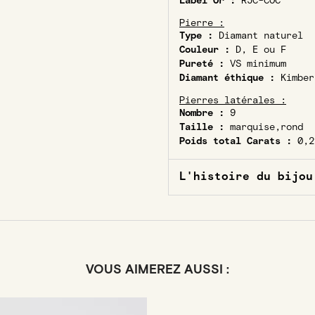
Label Or :
RJC-COC
Pierre :
Type :
Diamant naturel
Couleur :
D, E ou F
Pureté :
VS minimum
Diamant éthique :
Kimber
Pierres latérales :
Nombre :
9
Taille :
marquise,rond
Poids total Carats :
0,2
L'histoire du bijou
VOUS AIMEREZ AUSSI :