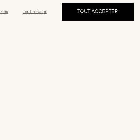
TOUT ACCEPTER
kies
Tout refuser
PRENDRE RDV
ance
Garantie
ponible 5J/7 de
Une garantie de 2 ans à compter
ndre à tous vos
de la date d'achat
questions
NOUS SUIVRE
English