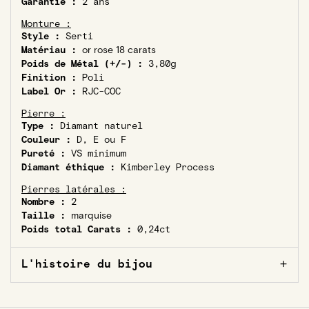
Garantie :
2 ans
Monture :
Style :
Serti
Matériau :
or rose 18 carats
Poids de Métal (+/-) :
3,80g
Finition :
Poli
Label Or :
RJC-COC
Pierre :
Type :
Diamant naturel
Couleur :
D, E ou F
Pureté :
VS minimum
Diamant éthique :
Kimberley Process
Pierres latérales :
Nombre :
2
Taille :
marquise
Poids total Carats :
0,24ct
L'histoire du bijou