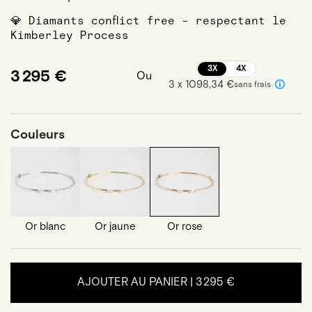
💎 Diamants conflict free - respectant le
Kimberley Process
3X
4X
3 295 €
Ou
3 x 1098,34 €
sans frais
Couleurs
Or blanc
Or jaune
Or rose
AJOUTER AU PANIER |
3 295 €