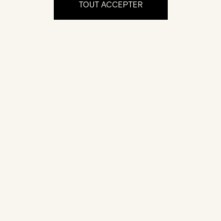
TOUT ACCEPTER
L'expérience
Certification
Votre bijou est accompagné d'un certificat
d'authenticité