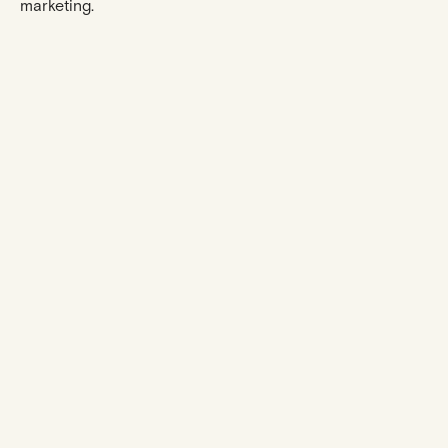
marketing.
L'expérience
ESHOP
NOTRE
ACCOMPAGNEMENT
Bagues
FAQ
Boucles d'oreilles
Guide des tailles