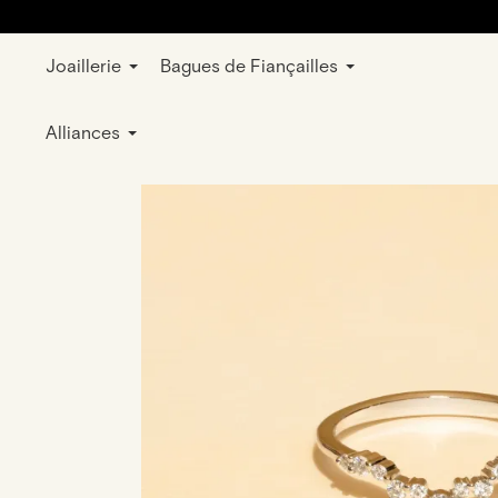
Joaillerie
Bagues de Fiançailles
E-shop
Bijoux
Bagues
Mariage et 
Alliances
en Or blanc