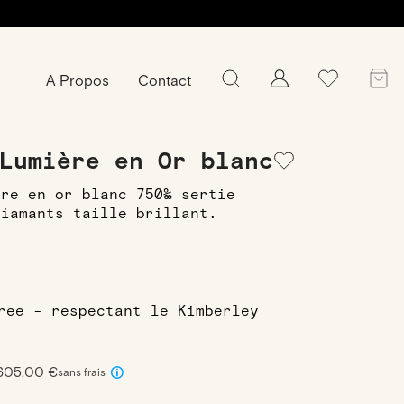
A Propos
Contact
emmes en or blanc
Bague Petite Lumière
Lumière en Or blanc
ère en or blanc 750‰ sertie
diamants taille brillant.
free - respectant le Kimberley
 605,00 €
sans frais