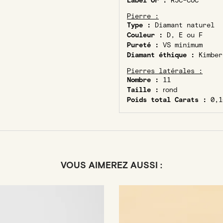
Label Or :
RJC-COC
Pierre :
Type :
Diamant naturel
Couleur :
D, E ou F
Pureté :
VS minimum
Diamant éthique :
Kimber
Pierres latérales :
Nombre :
11
Taille :
rond
Poids total Carats :
0,1
VOUS AIMEREZ AUSSI :