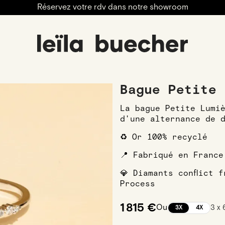
Réservez votre rdv dans notre showroom
engagement
Alliances
Alliances Femmes
Alliances F
Bague Petite 
La bague Petite Lumi
d'une alternance de 
♻️ Or 100% recyclé
📍 Fabriqué en France
💎 Diamants conflict 
Process
1 815 €
Ou
3 x
3X
4X