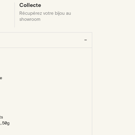
Collecte
Récupérez votre bijou au
showroom
e
ts
,50g