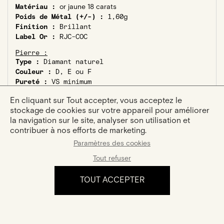
Matériau :
or jaune 18 carats
Poids de Métal (+/-) :
1,60g
Finition :
Brillant
Label Or :
RJC-COC
Pierre :
Type :
Diamant naturel
Couleur :
D, E ou F
Pureté :
VS minimum
Diamant éthique :
Kimberley Process
En cliquant sur Tout accepter, vous acceptez le
Pierres latérales :
stockage de cookies sur votre appareil pour améliorer
Nombre :
7
la navigation sur le site, analyser son utilisation et
Taille :
marquise,rond
contribuer à nos efforts de marketing.
Poids total Carats :
0,13ct
Paramètres des cookies
Tout refuser
TOUT ACCEPTER