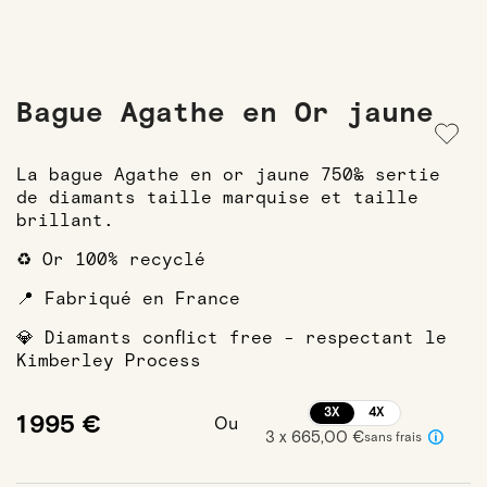
Bague Agathe en Or jaune
La bague Agathe en or jaune 750‰ sertie
de diamants taille marquise et taille
brillant.
♻️ Or 100% recyclé
📍 Fabriqué en France
💎 Diamants conflict free - respectant le
Kimberley Process
3X
4X
1 995 €
Ou
3 x 665,00 €
sans frais