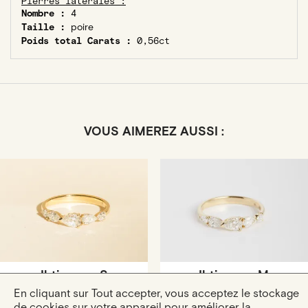
Pierres latérales :
Nombre :
4
Taille :
poire
Poids total Carats :
0,56ct
VOUS AIMEREZ AUSSI :
Ibtissame S
Ibtissame M
Or Jaune · Diamant Poire
Or Rose · Diamant Poire
En cliquant sur Tout accepter, vous acceptez le stockage
5 255 €
6 265 €
de cookies sur votre appareil pour améliorer la