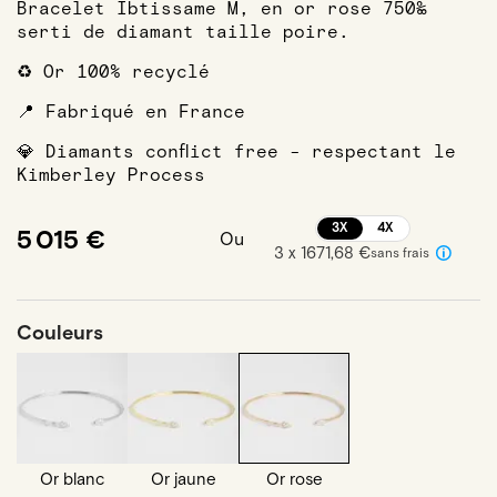
Bracelet Ibtissame M, en or rose 750‰
serti de diamant taille poire.
♻️ Or 100% recyclé
📍 Fabriqué en France
💎 Diamants conflict free - respectant le
Kimberley Process
3X
4X
5 015 €
Ou
3 x 1671,68 €
sans frais
Couleurs
Or blanc
Or jaune
Or rose