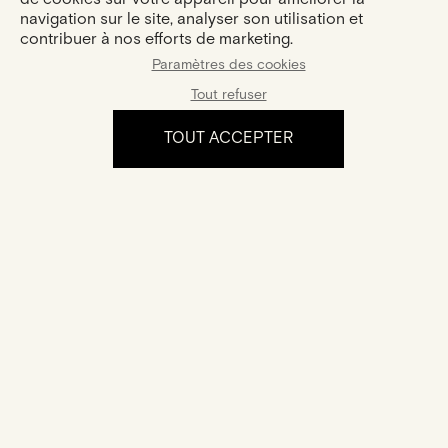
navigation sur le site, analyser son utilisation et
contribuer à nos efforts de marketing.
Paramètres des cookies
Tout refuser
TOUT ACCEPTER
Boucle Ibtissame
Or Jaune · Diamant Poire
2 470 €
L'expérience