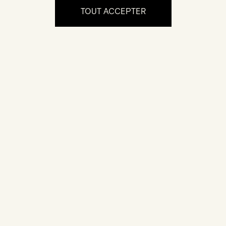
TOUT ACCEPTER
L'expérience
Certification
Votre bijou est accompagné d'un certificat
d'authenticité