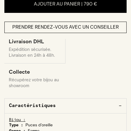
AJOUTER AU PANIER |
790 €
PRENDRE RENDEZ-VOUS AVEC UN CONSEILLER
Livraison DHL
Expédition sécurisée.
Livraison en 24h à 48h.
Collecte
Récupérez votre bijou au
showroom
Caractéristiques
Bijou :
Type :
Puces d'oreille
Genre :
Femme