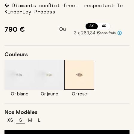
💎 Diamants conflict free - respectant le
Kimberley Process
3X
4X
790 €
Ou
3 x 263,34 €
sans frais
Couleurs
Or blanc
Or jaune
Or rose
Nos Modèles
XS
S
M
L