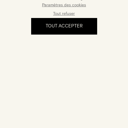
Poids Carats :
0,3ct
Paramètres des cookies
Pierres latérales :
Tout refuser
Nombre :
4
Taille :
rond
TOUT ACCEPTER
Poids total Carats :
0,03ct
L'expérience
Certification
Votre bijou est accompagné d'un certificat
d'authenticité