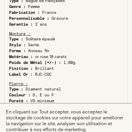
Type :
Bague de Fiançailles
Genre :
Femme
Fabrication :
France
Personnalisable :
Gravure
Garantie :
2 ans
Monture :
Type :
Solitaire épaulé
Style :
Sertie
Forme :
Anneau fin
Matériau :
or rose 18 carats
Poids de Métal (+/-) :
1,60g
Finition :
Brillant
Label Or :
RJC-COC
Pierre :
Type :
Diamant naturel
Couleur :
D, E ou F
Pureté :
VS minimum
Certification :
Certificat GIA ou HRD
En cliquant sur Tout accepter, vous acceptez le
Diamant éthique :
Kimberley Process
stockage de cookies sur votre appareil pour améliorer
Pierre principale :
la navigation sur le site, analyser son utilisation et
Taille :
Poire
contribuer à nos efforts de marketing.