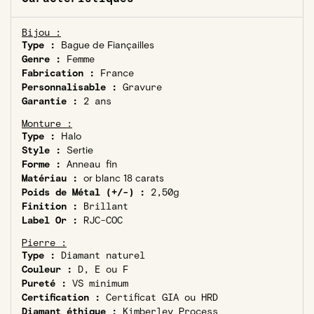
Bijou :
Type :
Bague de Fiançailles
Genre :
Femme
Fabrication :
France
Personnalisable :
Gravure
Garantie :
2 ans
Monture :
Type :
Halo
Style :
Sertie
Forme :
Anneau fin
Matériau :
or blanc 18 carats
Poids de Métal (+/-) :
2,50g
Finition :
Brillant
Label Or :
RJC-COC
Pierre :
Type :
Diamant naturel
Couleur :
D, E ou F
Pureté :
VS minimum
Certification :
Certificat GIA ou HRD
Diamant éthique :
Kimberley Process