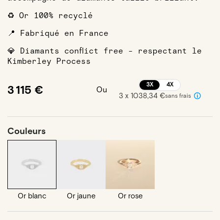
♻️ Or 100% recyclé
📍 Fabriqué en France
💎 Diamants conflict free - respectant le
Kimberley Process
3X
4X
3 115 €
Ou
3 x 1038,34 €
sans frais
Couleurs
Or blanc
Or jaune
Or rose