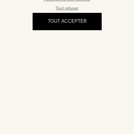
VOUS AIMEREZ AUSSI :
Tout refuser
TOUT ACCEPTER
Sarah
Collier Hana
Or Rose · Diamants Marquise,
Or Jaune · Diamant Marquise
Rond
1 450 €
2 100 €
L'expérience