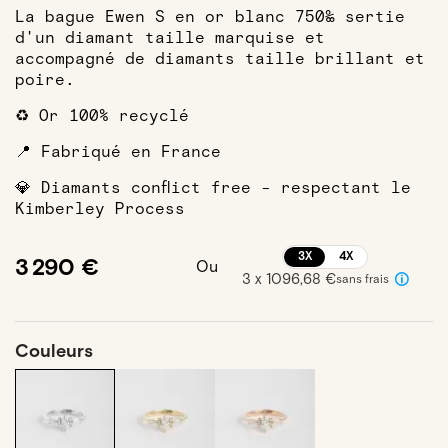
La bague Ewen S en or blanc 750‰ sertie
d'un diamant taille marquise et
accompagné de diamants taille brillant et
poire.
♻️ Or 100% recyclé
📍 Fabriqué en France
💎 Diamants conflict free - respectant le
Kimberley Process
3X
4X
3 290 €
Ou
3 x 1096,68 €
sans frais
Couleurs