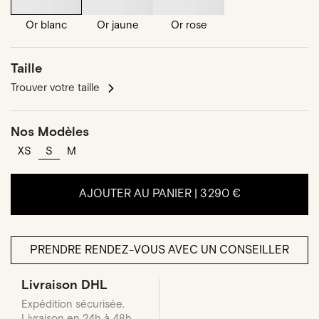
Or blanc
Or jaune
Or rose
Taille
Trouver votre taille
Nos Modèles
XS
S
M
AJOUTER AU PANIER |
3 290 €
PRENDRE RENDEZ-VOUS AVEC UN CONSEILLER
Livraison DHL
Expédition sécurisée.
Livraison en 24h à 48h.