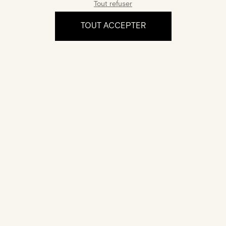
Tout refuser
Taille :
kite,rond
Poids total Carats :
0,22ct
TOUT ACCEPTER
L'expérience
Certification
Votre bijou est accompagné d'un certificat
d'authenticité