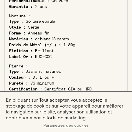
Personnalisable :
Gravure
Garantie :
2 ans
Monture :
Type :
Solitaire épaulé
Style :
Sertie
Forme :
Anneau fin
Matériau :
or blanc 18 carats
Poids de Métal (+/-) :
1,80g
Finition :
Brillant
Label Or :
RJC-COC
Pierre :
Type :
Diamant naturel
Couleur :
D, E ou F
Pureté :
VS minimum
Certification :
Certificat GIA ou HRD
Diamant éthique :
Kimberley Process
En cliquant sur Tout accepter, vous acceptez le
Pierre principale :
stockage de cookies sur votre appareil pour améliorer
Taille :
Asscher
la navigation sur le site, analyser son utilisation et
Poids Carats :
0,7ct
contribuer à nos efforts de marketing.
Pierres latérales :
Paramètres des cookies
Nombre :
8