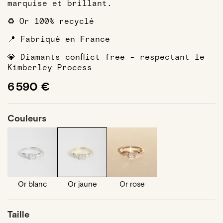
marquise et brillant.
♻️ Or 100% recyclé
📍 Fabriqué en France
💎 Diamants conflict free - respectant le
Kimberley Process
6 590 €
Couleurs
Or blanc
Or jaune
Or rose
Taille