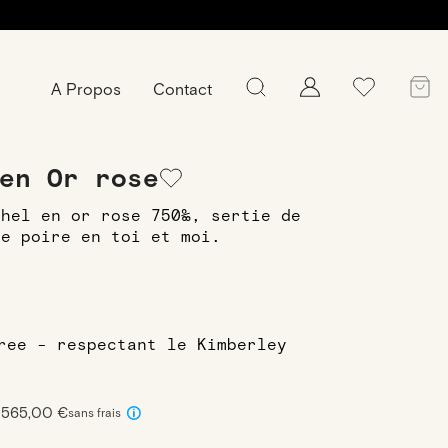
A Propos
Contact
emmes en or rose
Bague Rachel en Or
en Or rose
chel en or rose 750‰, sertie de
le poire en toi et moi.
free - respectant le Kimberley
 565,00 €
sans frais