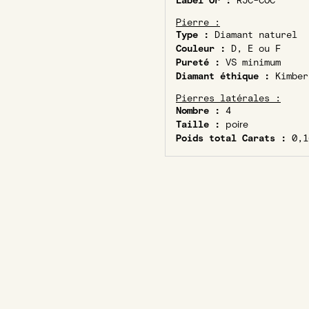
Label Or :
RJC-COC
Pierre :
Type :
Diamant naturel
Couleur :
D, E ou F
Pureté :
VS minimum
Diamant éthique :
Kimber
Pierres latérales :
Nombre :
4
Taille :
poire
Poids total Carats :
0,1