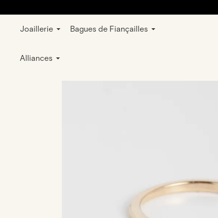
Joaillerie
Bagues de Fiançailles
E-shop
Bijoux
Bagues
Mariage et 
Alliances
rose