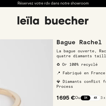
Réservez votre rdv dans notre showroom
engagement
Alliances
Alliances Femmes
Alliances F
Bague Rachel 
La bague ouverte, Ra
quatre diamants tail
♻️ Or 100% recyclé
📍 Fabriqué en France
💎 Diamants conflict 
Process
1 695 €
Ou
3 x
3X
4X