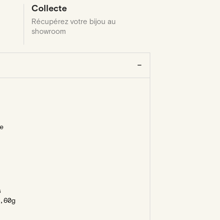
Collecte
Récupérez votre bijou au
showroom
e
s
,60g