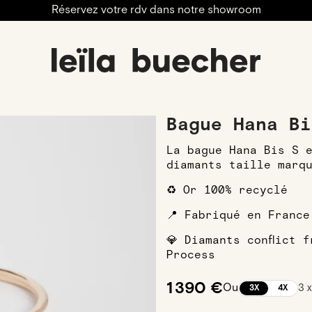
Réservez votre rdv dans notre showroom
engagement
Alliances
Alliances Femmes
Alliances F
Bague Hana Bi
La bague Hana Bis S 
diamants taille marq
♻️ Or 100% recyclé
📍 Fabriqué en France
💎 Diamants conflict 
Process
1 390 €
Ou
3 
3X
4X