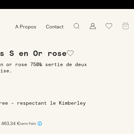
A Propos
Contact
emmes en or rose
Bague Hana Bis S en Or
s S en Or rose
en or rose 750‰ sertie de deux
uise.
free - respectant le Kimberley
x 463,34 €
sans frais