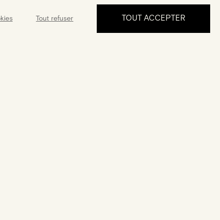
TOUT ACCEPTER
kies
Tout refuser
PRENDRE RDV
ance
Garantie
ponible 5J/7 de
Une garantie de 2 ans à compter
ndre à tous vos
de la date d'achat
questions
NOUS SUIVRE
English