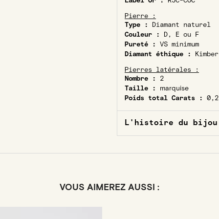
Label Or :
RJC-COC
Pierre :
Type :
Diamant naturel
Couleur :
D, E ou F
Pureté :
VS minimum
Diamant éthique :
Kimber
Pierres latérales :
Nombre :
2
Taille :
marquise
Poids total Carats :
0,2
L'histoire du bijou
VOUS AIMEREZ AUSSI :