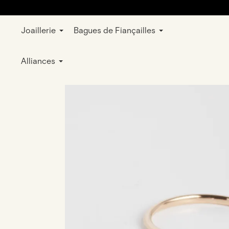
Joaillerie
Bagues de Fiançailles
E-shop
Bijoux
Bagues
Mariage et 
Alliances
rose