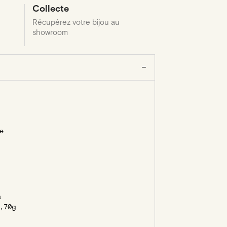
Collecte
Récupérez votre bijou au
showroom
e
s
,70g