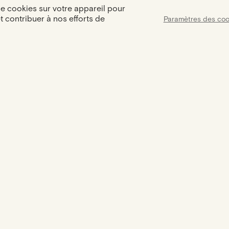
de cookies sur votre appareil pour
et contribuer à nos efforts de
Paramètres des coo
Assist
Certification
Une assistance dis
Votre bijou est accompagné d'un
9h à 18h pour répo
certificat d'authenticité
besoins et 
NOUS RENCONTRER
LA MAISON