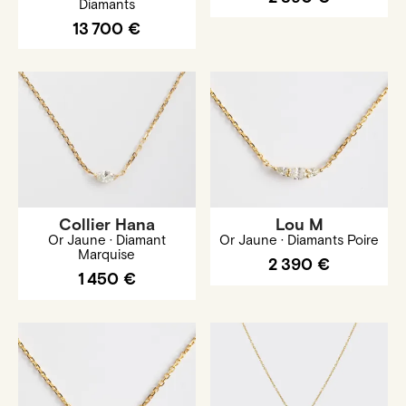
Diamants
13 700 €
Collier Hana
Lou M
Or Jaune · Diamant
Or Jaune · Diamants Poire
Marquise
2 390 €
1 450 €