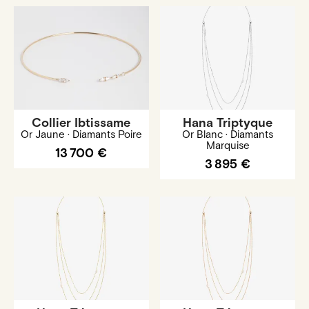
Collier Ibtissame
Hana Triptyque
Or Jaune · Diamants Poire
Or Blanc · Diamants
Marquise
13 700 €
3 895 €