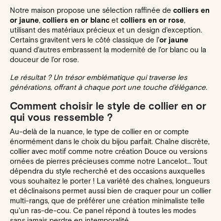
Notre maison propose une sélection raffinée de
colliers en
or jaune
,
colliers en or blanc
et
colliers en or rose
,
utilisant des matériaux précieux et un design d'exception.
Certains gravitent vers le côté classique de l'
or jaune
quand d'autres embrassent la modernité de l'or blanc ou la
douceur de l'or rose.
Le résultat ? Un trésor emblématique qui traverse les
générations, offrant à chaque port une touche d'élégance.
Comment choisir le style de collier en or
qui vous ressemble ?
Au-delà de la nuance, le type de collier en or compte
énormément dans le choix du bijou parfait. Chaîne discrète,
collier avec motif comme
notre création Douce
ou versions
ornées de pierres précieuses comme
notre Lancelot
… Tout
dépendra du style recherché et des occasions auxquelles
vous souhaitez le porter ! La variété des chaînes, longueurs
et déclinaisons permet aussi bien de craquer pour un
collier
multi-rangs
, que de préférer une création minimaliste telle
qu'un ras-de-cou. Ce panel répond à toutes les modes
sans jamais perdre en intemporalité.